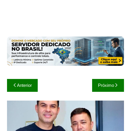
Navegação
Anterior
Próximo
de
Post