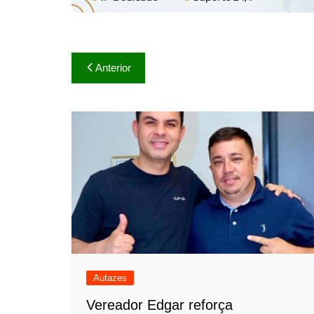
Navegação
Anterior
de
Post
Autazes
Vereador Edgar reforça