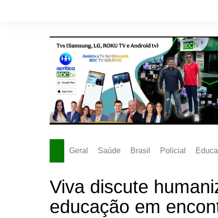
Ir
para
o
conteúdo
Geral
Saúde
Brasil
Policial
Educa
Viva discute humani
educação em encon