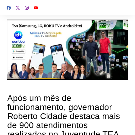
Ir
para
o
conteúdo
Após um mês de
funcionamento, governador
Roberto Cidade destaca mais
de 900 atendimentos
realizados no Juventude TEA