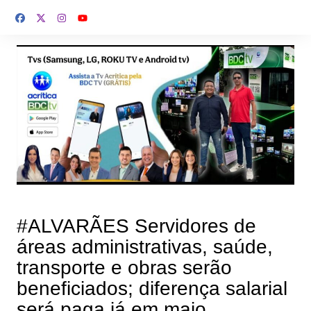
Ir
para
o
conteúdo
#ALVARÃES Servidores de
áreas administrativas, saúde,
transporte e obras serão
beneficiados; diferença salarial
será paga já em maio.