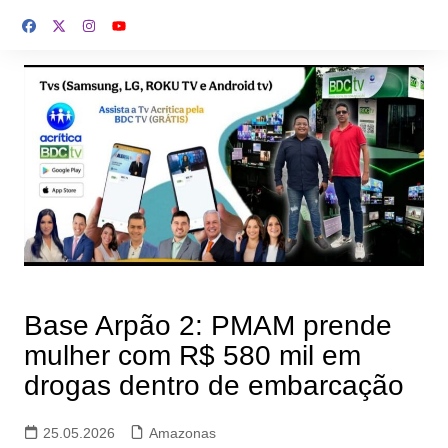
Ir
para
o
conteúdo
Base Arpão 2: PMAM prende
mulher com R$ 580 mil em
drogas dentro de embarcação
25.05.2026
Amazonas