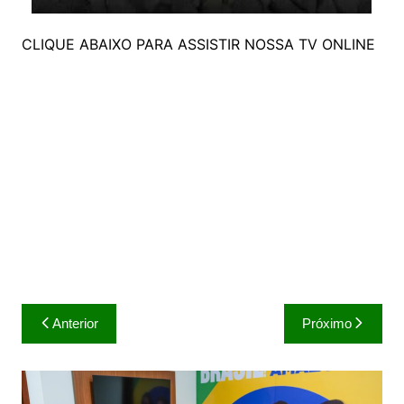
CLIQUE ABAIXO PARA ASSISTIR NOSSA TV ONLINE
Navegação
Anterior
Próximo
de
Post