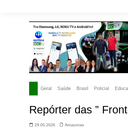
Ir
para
o
conteúdo
Geral
Saúde
Brasil
Policial
Educa
Repórter das ” Front
29.05.2026
Amazonas