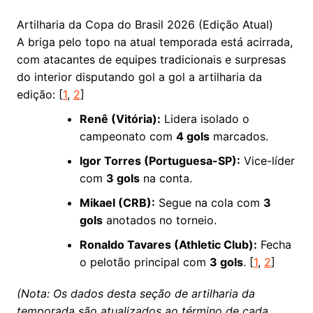
Artilharia da Copa do Brasil 2026 (Edição Atual)
A briga pelo topo na atual temporada está acirrada,
com atacantes de equipes tradicionais e surpresas
do interior disputando gol a gol a artilharia da
edição: [
1
,
2
]
Renê (Vitória):
Lidera isolado o
campeonato com
4 gols
marcados.
Igor Torres (Portuguesa-SP):
Vice-líder
com
3 gols
na conta.
Mikael (CRB):
Segue na cola com
3
gols
anotados no torneio.
Ronaldo Tavares (Athletic Club):
Fecha
o pelotão principal com
3 gols
.
[
1
,
2
]
(Nota: Os dados desta seção de artilharia da
temporada são atualizados ao término de cada