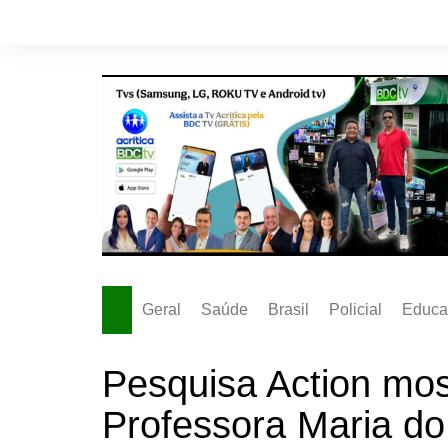
Ir
para
o
conteúdo
Geral
Saúde
Brasil
Policial
Educa
Pesquisa Action mos
Professora Maria d