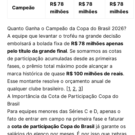
R$ 78
R$ 78
R$ 78
Campeão
milhões
milhões
milhões
Quanto Ganha o Campeão da Copa do Brasil 2026?
A equipe que levantar o troféu na grande decisão
embolsará a bolada fixa de
R$ 78 milhões apenas
pelo título da grande final
. Se somarmos as cotas
de participação acumuladas desde as primeiras
fases, o prêmio total máximo pode alcançar a
marca histórica de quase
R$ 100 milhões de reais
.
Esse montante resolve o orçamento anual de
qualquer clube brasileiro. [
1
,
2
,
3
]
A Importância da Cota de Participação Copa do
Brasil
Para equipes menores das Séries C e D, apenas o
fato de entrar em campo na primeira fase e faturar
a
cota de participação Copa do Brasil
já garante os
salários do elenco por meses. É por isso que zebras