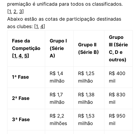
premiação é unificada para todos os classificados.
[
1
,
2
,
3
]
Abaixo estão as cotas de participação destinadas
aos clubes: [
1
,
4
]
Grupo
Fase da
Grupo I
Grupo II
III (Série
Competição
(Série
(Série B)
C, D e
[
1
,
4
,
5
]
A)
outros)
R$ 1,4
R$ 1,25
R$ 400
1ª Fase
milhão
milhão
mil
R$ 1,7
R$ 1,38
R$ 830
2ª Fase
milhão
milhão
mil
R$ 2,2
R$ 1,53
R$ 950
3ª Fase
milhões
milhão
mil