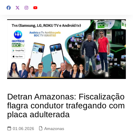
Ir
para
o
conteúdo
Detran Amazonas: Fiscalização
flagra condutor trafegando com
placa adulterada
01.06.2026
Amazonas