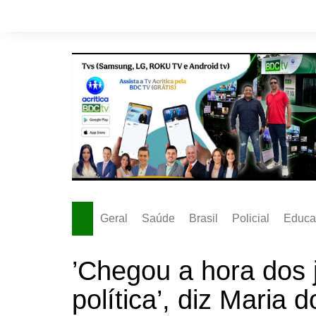
Ir
para
o
conteúdo
Geral
Saúde
Brasil
Policial
Educa
’Chegou a hora dos
política’, diz Maria